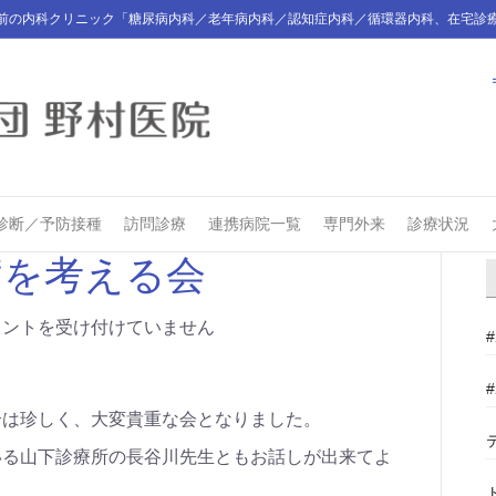
前の内科クリニック「糖尿病内科／老年病内科／認知症内科／循環器内科、在宅診
診断／予防接種
訪問診療
連携病院一覧
専門外来
診療状況
病を考える会
メントを受け付けていません
合は珍しく、大変貴重な会となりました。
いる山下診療所の長谷川先生ともお話しが出来てよ