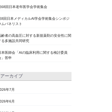
第68回日本老年医学会学術集会
第8回日本メディカルAI学会学術集会シンポジ
ウムパネリスト
高齢者の高血圧に対する新規薬剤の安全性に関
する多施設共同研究
日本医師会「AIの臨床利用に関する検討委員
会」答申
アーカイブ
2026年7月
2026年6月