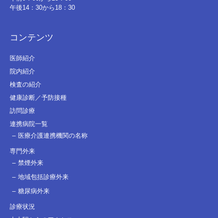
午後14：30から18：30
コンテンツ
医師紹介
院内紹介
検査の紹介
健康診断／予防接種
訪問診療
連携病院一覧
医療介護連携機関の名称
専門外来
禁煙外来
地域包括診療外来
糖尿病外来
診療状況