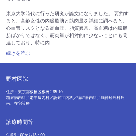
東京大学時代に行った研究が論文になりました。 要約す
ると、高齢女性の内臓脂肪と筋肉量を詳細に調べると、
心血管リスクとなる高血圧、脂質異常、高血糖は内臓脂
肪ばかりではなく、筋肉量が相対的に少ないことにも関
連しており、特に内…
続きを読む
野村医院
住所：東京都板橋区板橋2-65-10
糖尿病内科／老年病内科／認知症内科／循環器内科／脳神経外科外
来、在宅診療
診療時間等
午前9：00から13：00