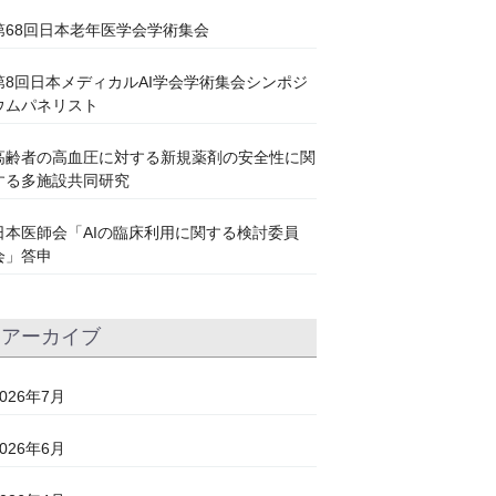
第68回日本老年医学会学術集会
第8回日本メディカルAI学会学術集会シンポジ
ウムパネリスト
高齢者の高血圧に対する新規薬剤の安全性に関
する多施設共同研究
日本医師会「AIの臨床利用に関する検討委員
会」答申
アーカイブ
2026年7月
2026年6月