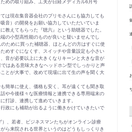
ための取り組み、工夫が日経メディカル6月号
。
けては現在集音器会社のプリモさんにも協力しても
呼吸音）の開発をお願い協力していただいていま
族に教えてもらった『聴六』という助聴器でした。
先端の小型高性能のものが良いと疑いませんでし
んのために買った補聴器、ほとんどの方はすぐに使
いためすぐになくす、スイッチや音量設定も小さい
る、音が必要以上に大きくなりキーンと大きな音が
者ではある意味大きなヘッドホン型でしっかりと声
いことが大事で、改めて現場に出て生の声を聞く大
でも簡単に使え、価格も安く、耳が遠くても聞き取
通話や今後様々な医療情報と連携できる専用端末の
業に打診、連携して進めていきます。
、行政にも補助が出るように働きかけていきたいで
らず）、若者、ビジネスマンたちがオンライン診療
ながら来院される世界というのはどうもしっくりき