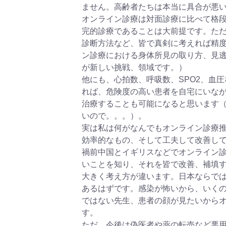
ません。高齢者たちは本当に具合が悪
オンライン診療は対面診療に比べて格
完的診療であることは大前提です。た
診断方法など、皆で真剣に考えれば精
ン診療における身体所見の取り方、見
が新しい挑戦、領域です。）
他にも、心拍数、呼吸数、SPO2、血
れば、危険度の高い患者を自宅にいな
治療することも可能になると思います
いので。。。）。
実は私は何がなんでもオンライン診療
効率的なもの、そして工夫して改善し
禍前中国とイギリスなどでオンライン
いことを知り、それを皆で改善、補填
大きく考え方が違います。日本ならで
あるはずです。感染が怖いから、いく
ではない先生、患者の顔が見たいから
す。
ただ、今後は偽医者や薬の転売など悪