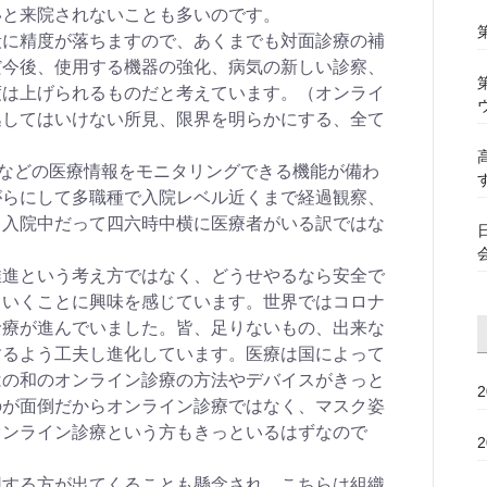
いと来院されないことも多いのです。
段に精度が落ちますので、あくまでも対面診療の補
だ今後、使用する機器の強化、病気の新しい診察、
度は上げられるものだと考えています。（オンライ
逃してはいけない所見、限界を明らかにする、全て
圧などの医療情報をモニタリングできる機能が備わ
がらにして多職種で入院レベル近くまで経過観察、
（入院中だって四六時中横に医療者がいる訳ではな
推進という考え方ではなく、どうせやるなら安全で
ていくことに興味を感じています。世界ではコロナ
診療が進んでいました。皆、足りないもの、出来な
するよう工夫し進化しています。医療は国によって
はの和のオンライン診療の方法やデバイスがきっと
のが面倒だからオンライン診療ではなく、マスク姿
オンライン診療という方もきっといるはずなので
用する方が出てくることも懸念され、こちらは組織