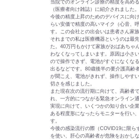
当院でのオンライン診療の精度を高める
（医療者向け雑誌）に紹介されました
今後の精度上昇のためのデバイスに向
らい安価で精度の高いマイク（心音、
す。この会社との出会いは患者さん家
それまでの私は医療機器というのは最
た。40万円もかけて家族がおばあちゃ
わなくなってしまいます。原因は小さ
ので操作できず、電池がすぐになくな
出るなどです。80歳後半の要介護高齢
が聞こえ、電池がきれず、操作しやす
切さを感じました。
また現在次の流行期に向けて、高齢者
れ、一方的につながる緊急オンライン
実現に向けて、いくつかの知り合い企
ある程度形になったらモニターを行い
す。
今後の感染流行の際（COVID19に限
を使い、肝心の高齢者が危険をおかし