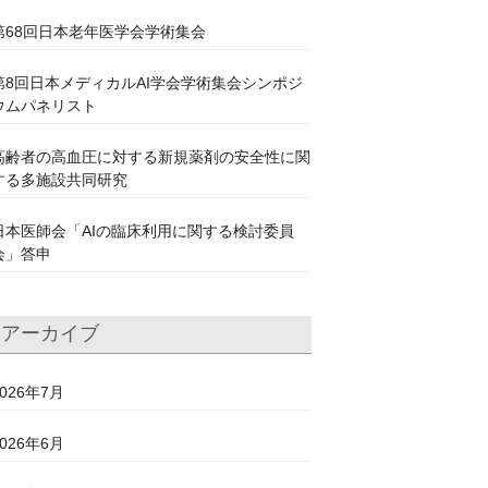
第68回日本老年医学会学術集会
第8回日本メディカルAI学会学術集会シンポジ
ウムパネリスト
高齢者の高血圧に対する新規薬剤の安全性に関
する多施設共同研究
日本医師会「AIの臨床利用に関する検討委員
会」答申
アーカイブ
2026年7月
2026年6月